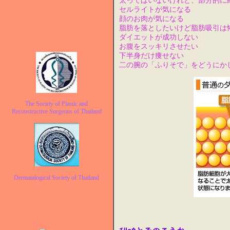
太ってはいないけれど、部分的に
セルライトが気になる
顔のお肉が気になる
脂肪を落としたいけど脂肪吸引は
ダイエットが成功しない
お腹をスッキリさせたい
下半身だけ痩せない
二の腕の「ふりそで」をどうにか
The Socirty of Plastic and
Reconstructive Surgeons of Thailand
Dermatalogical Society of Thailand