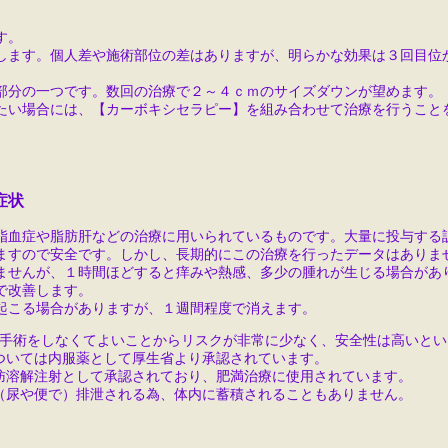
す。
します。個人差や施術部位の差はありますが、明らかな効果は３回目位
部分の一つです。数回の治療で２～４ｃｍのサイズダウンが望めます。
たい場合には、【カーボキシセラピー】を組み合わせて治療を行うこと
症状
脂血症や脂肪肝などの治療に用いられているものです。大量に投与する
ますので安全です。しかし、長期的にこの治療を行ったデータはありま
ませんが、１時間ほどすると痒みや熱感、多少の腫れが生じる場合があ
で改善します。
起こる場合がありますが、１週間程度で消えます。
手術をしなくてよいことからリスクが非常に少なく、安全性は高いとい
ついては内服薬として厚生省より承認されています。
肪溶解注射として承認されており、肥満治療に使用されています。
（尿や便で）排泄される為、体内に蓄積されることもありません。