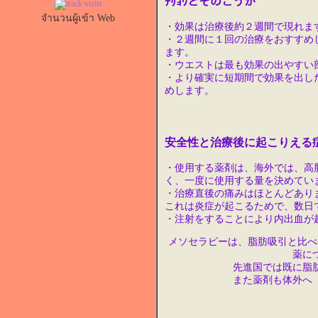
ﾁﾘｮｳとそのこうか
จำนวนผู้เข้า Web
・効果は治療後約２週間で現れま
・２週間に１回の治療をおすすめ
ます。
・ウエストは最も効果の出やすい
・より確実に短期間で効果を出し
めします。
安全性と治療後に起こりえる
・使用する薬剤は、海外では、高
く、一度に使用する量を決めてい
・治療直後の痛みはほとんどあり
これは炎症が起こるためで、数日
・注射をすることにより内出血が
メソセラピーは、脂肪吸引と比べ
薬に
先進国では既に脂
また薬剤も体外へ