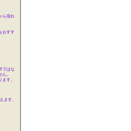
から現れ
をおすす
訳ではな
せん。
ります。
えます。