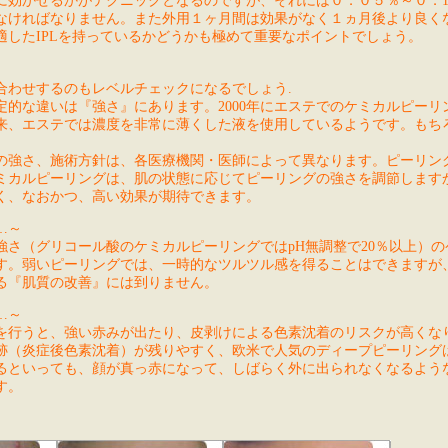
に効かせるかがテクニックとなるのですが、それには０．０５％～０．
なければなりません。また外用１ヶ月間は効果がなく１ヵ月後より良く
適したIPLを持っているかどうかも極めて重要なポイントでしょう。
合わせするのもレベルチェックになるでしょう.
的な違いは『強さ』にあります。2000年にエステでのケミカルピーリ
来、エステでは濃度を非常に薄くした液を使用しているようです。もち
の強さ、施術方針は、各医療機関・医師によって異なります。ピーリン
ミカルピーリングは、肌の状態に応じてピーリングの強さを調節します
く、なおかつ、高い効果が期待できます。
…～
強さ（グリコール酸のケミカルピーリングではpH無調整で20％以上）の
す。弱いピーリングでは、一時的なツルツル感を得ることはできますが
る『肌質の改善』には到りません。
…～
を行うと、強い赤みが出たり、皮剥けによる色素沈着のリスクが高くな
跡（炎症後色素沈着）が残りやすく、欧米で人気のディープピーリング
るといっても、顔が真っ赤になって、しばらく外に出られなくなるよう
す。