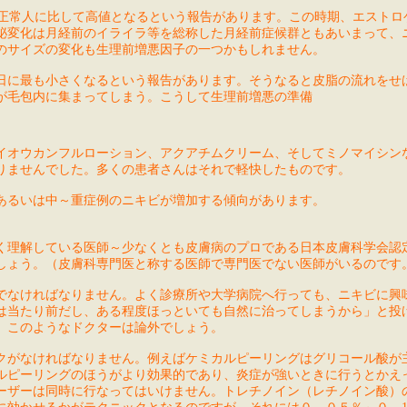
Tが正常人に比して高値となるという報告があります。この時期、エストロ
泌変化は月経前のイライラ等を総称した月経前症候群ともあいまって、
のサイズの変化も生理前増悪因子の一つかもしれません。
日に最も小さくなるという報告があります。そうなると皮脂の流れをせ
が毛包内に集まってしまう。こうして生理前増悪の準備
イオウカンフルローション、アクアチムクリーム、そしてミノマイシン
りませんでした。多くの患者さんはそれで軽快したものです。
あるいは中～重症例のニキビが増加する傾向があります。
く理解している医師～少なくとも皮膚病のプロである日本皮膚科学会認
しょう。（皮膚科専門医と称する医師で専門医でない医師がいるのです
でなければなりません。よく診療所や大学病院へ行っても、ニキビに興
は当たり前だし、ある程度ほっといても自然に治ってしまうから」と投
。このようなドクターは論外でしょう。
クがなければなりません。例えばケミカルピーリングはグリコール酸が
ルピーリングのほうがより効果的であり、炎症が強いときに行うとかえ
ーザーは同時に行なってはいけません。トレチノイン（レチノイン酸）