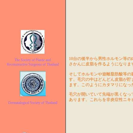
10台の後半から男性ホルモン等
The Socirty of Plastic and
さかんに皮脂を作るようになりま
Reconstructive Surgeons of Thailand
そしてホルモンや遊離脂肪酸等の
す。毛穴の中はどんどん皮脂が貯
ます。このようにカタマリになっ
毛穴が開いていて先端が黒くなって
あります。これらを非炎症性ニキ
Dermatalogical Society of Thailand