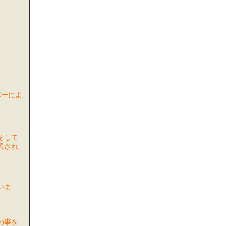
ポーによ
そして
視され
いま
の事を