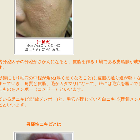
の内分泌因子の分泌がさかんになると、皮脂を作る工場である皮脂腺が成
す。
影響により毛穴の中程が角化(厚く硬くなること)し皮脂の通り道が狭く
まっていき、角質と皮脂、毛がカタマリになって、終には毛穴を塞いで
たものをメンポー（コメドー）といいます。
いる黒ニキビ(開放メンポー)と、毛穴が閉じている白ニキビ(閉鎖メン
ビといいます。
炎症性ニキビとは