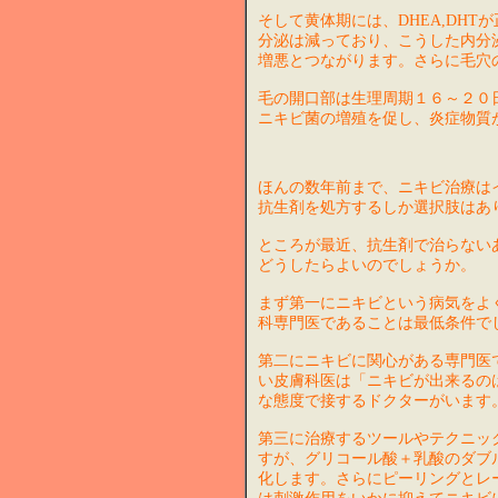
そして黄体期には、DHEA,DH
分泌は減っており、こうした内分
増悪とつながります。さらに毛穴
毛の開口部は生理周期１６～２０
ニキビ菌の増殖を促し、炎症物質
ほんの数年前まで、ニキビ治療は
抗生剤を処方するしか選択肢はあ
ところが最近、抗生剤で治らない
どうしたらよいのでしょうか。
まず第一にニキビという病気をよ
科専門医であることは最低条件で
第二にニキビに関心がある専門医
い皮膚科医は「ニキビが出来るの
な態度で接するドクターがいます
第三に治療するツールやテクニッ
すが、グリコール酸＋乳酸のダブ
化します。さらにピーリングとレ