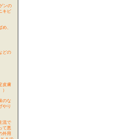
ゲンの
ニキビ
ばめ、
などの
定皮膚
。）
味のな
げやり
主流で
って悪
の外用