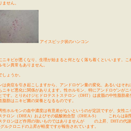
りません。
アイスピック状のハンコン
にニキビが悪くなり、生理が始まると何となく落ち着くといいます。こ
ルモン異常もありません。
でしょうか。
ンは炎症を引き起こしますから、アンドロゲン量の変化、あるいはそれ
もニキビ悪化に関係がありえます。性ホルモン、特にアンドロゲンがニ
とです。とりわけジヒドロテストステロン（DHT）は皮脂の中性脂肪産
性脂肪はニキビ菌の栄養となるものです。
男性ホルモンの血中濃度は有意差がないというのが定説ですが、女性ニ
テロン（DHEA）およびその硫酸抱合型（DHEA-S）
これらは副
ステロンほど作用の強いものではありませんが
の上昇、DHTの代
ルグルクロニドの上昇が軽度ですが報告されています。