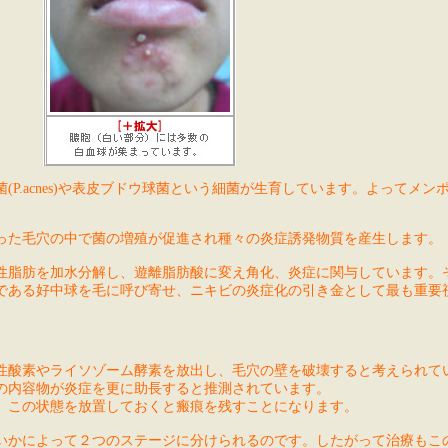
P.acnes)や表皮ブドウ球菌という細菌が生育しています。よってメン
った毛穴の中で菌の増殖が促進され種々の炎症誘発物質を産生します。
性脂肪を加水分解し、遊離脂肪酸に変え角化、炎症に関与しています。
である好中球を毛に呼び寄せ、ニキビの炎症化の引き金として最も重要
性酸素やライソゾーム酵素を放出し、毛穴の壁を破壊すると考えられて
の内容物が炎症を更に助長すると推測されています。
。この状態を放置しておくと瘢痕を残すことになります。
いかによって２つのステージに分けられるのです。したがって治療もこ