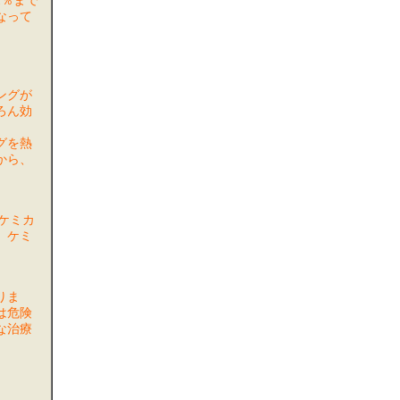
1％まで
なって
ングが
ろん効
グを熱
から、
ケミカ
、ケミ
りま
は危険
な治療