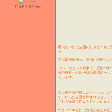
จำนวนผู้เข้า Web
毛穴の中には皮脂の好きなニキビ菌(
っ
て出口が塞がれ、皮脂が過剰にな
リパーゼという酵素は、皮脂の中
好中球走化性因子は白血球の一つ
ています。
毛に来た好中球は活性化され、活
す。いったん壁が壊されると、そ
これらを炎症性ニキビといいます
つまりニキビには炎症があるかな