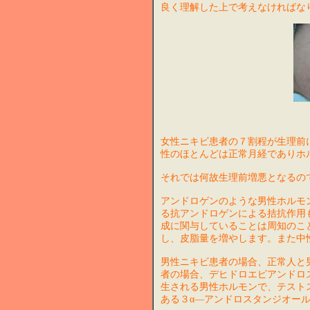
良く理解した上で考えなければな
女性ニキビ患者の７割程が生理前
性のほとんどは正常月経でありホ
それでは何故生理前増悪となるの
アンドロゲンのような男性ホルモ
る抗アンドロゲンによる拮抗作用
成に関与していることは周知のこ
し、皮脂量を増やします。また中
男性ニキビ患者の場合、正常人と
者の場合、デヒドロエピアンドロス
生される男性ホルモンで、テスト
ある３α―アンドロスタンジオー