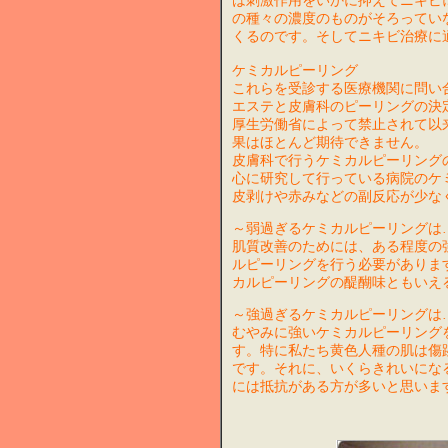
は刺激作用をいかに抑えてニキビ
の種々の濃度のものがそろってい
くるのです。そしてニキビ治療に
ケミカルピーリング
これらを受診する医療機関に問い
エステと皮膚科のピーリングの決定
厚生労働省によって禁止されて以
果はほとんど期待できません。
皮膚科で行うケミカルピーリング
心に研究して行っている病院のケ
皮剥けや赤みなどの副反応が少な
～弱過ぎるケミカルピーリングは
肌質改善のためには、ある程度の
ルピーリングを行う必要がありま
カルピーリングの醍醐味ともいえ
～強過ぎるケミカルピーリングは
むやみに強いケミカルピーリング
す。特に私たち黄色人種の肌は傷
です。それに、いくらきれいにな
には抵抗がある方が多いと思いま