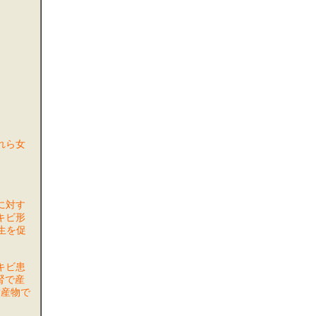
れら女
に対す
キビ形
生を促
キビ患
腎で産
謝産物で