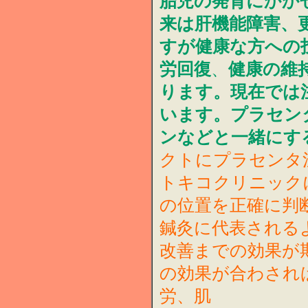
胎児の発育にかか
来は肝機能障害、
すが健康な方への
労回復
、
健康の維
ります。現在では
います。プラセン
ンなどと一緒にす
クトにプラセンタ
トキコクリニック
の位置を正確に判
鍼灸に代表される
改善までの効果が
の効果が合わされ
労、肌