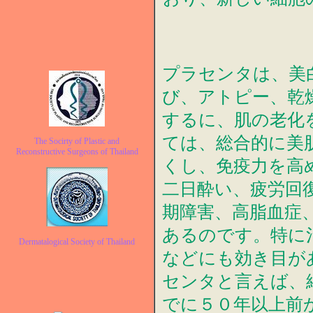
プラセンタは、美
び、アトピー、乾
するに、肌の老化
ては、総合的に美
The Socirty of Plastic and
Reconstructive Surgeons of Thailand
くし、免疫力を高
二日酔い、疲労回
期障害、高脂血症
あるのです。特に
Dermatalogical Society of Thailand
などにも効き目が
センタと言えば、
でに５０年以上前